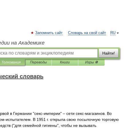
Запомнить сайт
Словарь на свой сайт
RU
едии на Академике
Найти!
Толкования
Переводы
Книги
Игры ⚽
ческий словарь
рвой
в
Германии
"
секс
-
империи
" –
сети
секс
-
магазинов
.
Во
ом
-
испытателем
.
В
1951
г
.
открыла
свою
посылочную
торговую
редств
("
для
семейной
гигиены
",
чтобы
не
вызывать