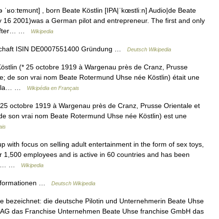
 ˈʁoːtɐmʊnt] , born Beate Köstlin [IPA|ˈkœstliːn] Audio|de Beate
y 16 2001)was a German pilot and entrepreneur. The first and only
, after… …
Wikipedia
lschaft ISIN DE0007551400 Gründung …
Deutsch Wikipedia
östlin (* 25 octobre 1919 à Wargenau près de Cranz, Prusse
isse; de son vrai nom Beate Rotermund Uhse née Köstlin) était une
fut la… …
Wikipédia en Français
 25 octobre 1919 à Wargenau près de Cranz, Prusse Orientale et
e ; de son vrai nom Beate Rotermund Uhse née Köstlin) est une
ais
with focus on selling adult entertainment in the form of sex toys,
ver 1,500 employees and is active in 60 countries and has been
ince… …
Wikipedia
Informationen …
Deutsch Wikipedia
 bezeichnet: die deutsche Pilotin und Unternehmerin Beate Uhse
e AG das Franchise Unternehmen Beate Uhse franchise GmbH das