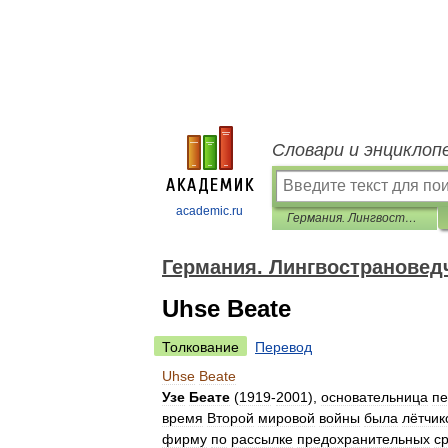
Словари и энциклоп
academic.ru
Германия. Лингвострановедческий словарь
Германия. Лингвострановед
Uhse Beate
Толкование
Перевод
Uhse
Beate
Узе
Беате
(
1919
-
2001
),
основательница
пе
время
Второй
мировой
войны
была
лётчик
фирму
по
рассылке
предохранительных
с