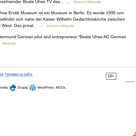
ernsehsender Beate Uhse.TV das… …
Deutsch Wikipedia
se Erotik Museum ist ein Museum in Berlin. Es wurde 1995 von
efindet sich nahe der Kaiser Wilhelm Gedächtniskirche zwischen
ty West. Das privat… …
Deutsch Wikipedia
otermund German pilot and entrepreneur *Beate Uhse AG German
…
Wikipedia
ка
,
Реклама на сайте
18+
omla,
Drupal,
WordPress, MODx.