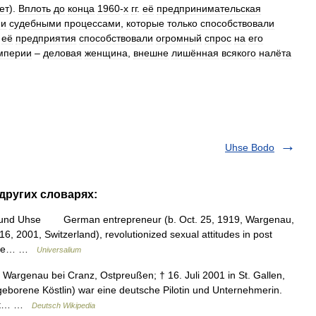
ет
).
Вплоть
до
конца
1960
-
х
гг
.
её
предпринимательская
ми
судебными
процессами
,
которые
только
способствовали
её
предприятия
способствовали
огромный
спрос
на
его
мперии
–
деловая
женщина
,
внешне
лишённая
всякого
налёта
Uhse Bodo
 других словарях:
mund Uhse German entrepreneur (b. Oct. 25, 1919, Wargenau,
6, 2001, Switzerland), revolutionized sexual attitudes in post
Beate… …
Universalium
 Wargenau bei Cranz, Ostpreußen; † 16. Juli 2001 in St. Gallen,
eborene Köstlin) war eine deutsche Pilotin und Unternehmerin.
tunt… …
Deutsch Wikipedia