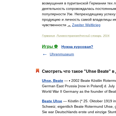
возмущения
в
пуританской
Германии
тех
л
деятельность
сопровождалась
постоянны
популярности
Узе
.
Непреходящему
успеху
продукцию
и
личность
самой
владелицы
и
чувственности
→
Zweiter
Weltkrieg
Германия
.
Лингвострановедческий
словарь
.
2014
.
Игры ⚽
Нужна курсовая?
Uhrenmuseum
Смотреть что такое "Uhse Beate" в
Uhse, Beate
— ▪ 2002 Beate Köstlin Roter
German East Prussia [now in Poland] d. July 1
World War II Germany as the founder of 
Beate Uhse
— Köstlin (* 25. Oktober 1919 in
Schweiz; eigentlich Beate Rotermund Uhse, g
Sie war Deutschlands erste und einzige S