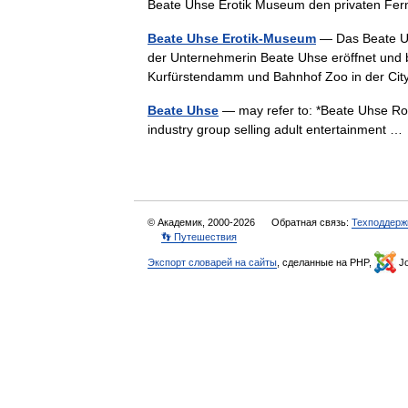
Beate Uhse Erotik Museum den privaten F
Beate Uhse Erotik-Museum
— Das Beate Uh
der Unternehmerin Beate Uhse eröffnet und b
Kurfürstendamm und Bahnhof Zoo in der Ci
Beate Uhse
— may refer to: *Beate Uhse R
industry group selling adult entertainment 
© Академик, 2000-2026
Обратная связь:
Техподдерж
👣 Путешествия
Экспорт словарей на сайты
, сделанные на PHP,
Jo