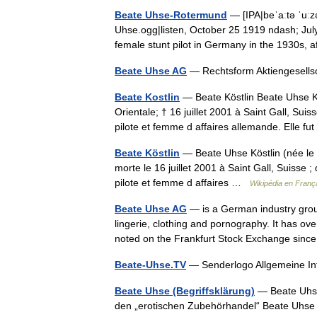
Beate Uhse-Rotermund
— [IPA|beˈaːtə ˈuːzə
Uhse.ogg|listen, October 25 1919 ndash; Jul
female stunt pilot in Germany in the 1930s
Beate Uhse AG
— Rechtsform Aktiengesel
Beate Kostlin
— Beate Köstlin Beate Uhse K
Orientale; † 16 juillet 2001 à Saint Gall, Su
pilote et femme d affaires allemande. Elle 
Beate Köstlin
— Beate Uhse Köstlin (née le
morte le 16 juillet 2001 à Saint Gall, Suiss
pilote et femme d affaires …
Wikipédia en Franç
Beate Uhse AG
— is a German industry group 
lingerie, clothing and pornography. It has o
noted on the Frankfurt Stock Exchange s
Beate-Uhse.TV
— Senderlogo Allgemeine 
Beate Uhse (Begriffsklärung)
— Beate Uhse
den „erotischen Zubehörhandel“ Beate Uhs